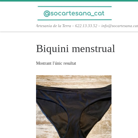
Skip to content
Artesania de la Terra – 622.13.33.52 – info@socartesana.ca
Biquini menstrual
Mostrant l'únic resultat