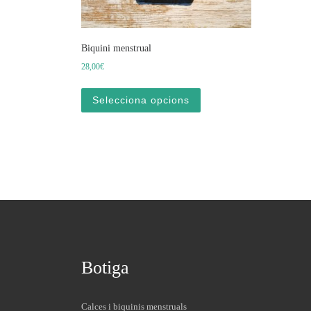
Biquini menstrual
28,00
€
Aquest producte té diverses 
Selecciona opcions
Botiga
Calces i biquinis menstruals