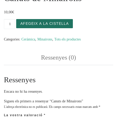
10,00
€
quantitat de Canuts de Minairons
AFEGEIX A LA CISTELLA
Categories:
Ceràmica
,
Minairons
,
Tots els productes
Ressenyes (0)
Ressenyes
Encara no hi ha ressenyes.
Sigueu els primers a ressenyar “Canuts de Minairons”
L'adreça electrònica no es publicarà.
Els camps necessaris estan marcats amb
*
La vostra valoració
*