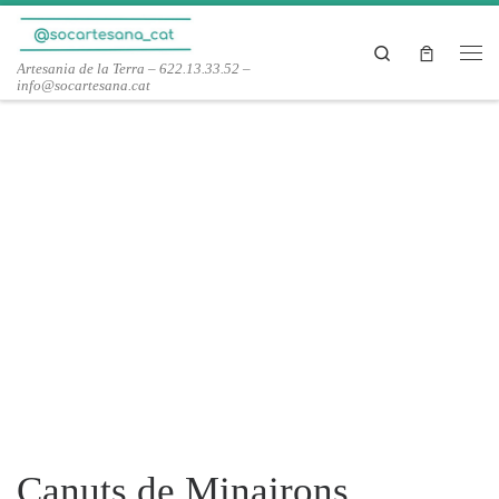
Skip to content
Search
Men
Artesania de la Terra – 622.13.33.52 –
info@socartesana.cat
Canuts de Minairons