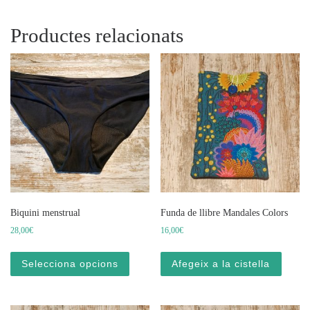
Productes relacionats
Biquini menstrual
Funda de llibre Mandales Colors
28,00
€
16,00
€
Aquest producte té diverses variants. Les opci
Selecciona opcions
Afegeix a la cistella