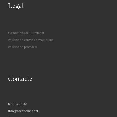
Legal
Condicions de lliurament
Política de canvis i devolucions
Política de privadesa
Contacte
622 13 33 52
info@socartesana.cat